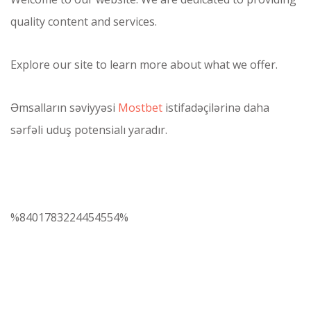
quality content and services.
Explore our site to learn more about what we offer.
Əmsalların səviyyəsi
Mostbet
istifadəçilərinə daha
sərfəli uduş potensialı yaradır.
crazy time live casino
winorio casino
winorio casino
winorio casino
%8401783224454554%
moonwin
boostwinuz.com
moonwin
azboostwin.com
Herospin Australia
Herospin casino
Herospin Casino
fat fruit
Herospin ελλάδα