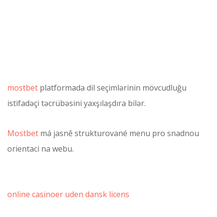
Herospin
Herospin Casino
Herospin casino
mostbet
platformada dil seçimlərinin mövcudluğu
istifadəçi təcrübəsini yaxşılaşdıra bilər.
Mostbet
má jasně strukturované menu pro snadnou
orientaci na webu.
online casinoer uden dansk licens