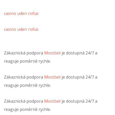
Herospin login
Herospin
Herospin
Herospin casino
Dexsport
https://reybetsoficial.com
Roletto Official
casino uden rofus
casino uden rofus
Zákaznická podpora
Mostbet
je dostupná 24/7 a
reaguje poměrně rychle.
Zákaznická podpora
Mostbet
je dostupná 24/7 a
reaguje poměrně rychle.
Zákaznická podpora
Mostbet
je dostupná 24/7 a
reaguje poměrně rychle.