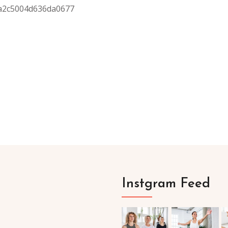
a2c5004d636da0677
Instgram Feed