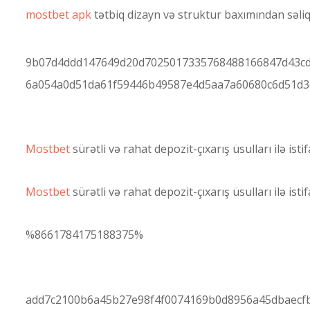
mostbet apk
tətbiq dizayn və struktur baxımından səliqə
alvynn
alvynn
alvynn
wildsino casino france
1xbet kz
wildsino login
wildsino casino online
9b07d4ddd147649d20d7025017335768488166847d43cd
6a054a0d51da61f59446b49587e4d5aa7a60680c6d51d3
wildsino casino login
Mostbet
sürətli və rahat depozit-çıxarış üsulları ilə isti
Mostbet
sürətli və rahat depozit-çıxarış üsulları ilə isti
%8661784175188375%
add7c2100b6a45b27e98f4f0074169b0d8956a45dbaecfb