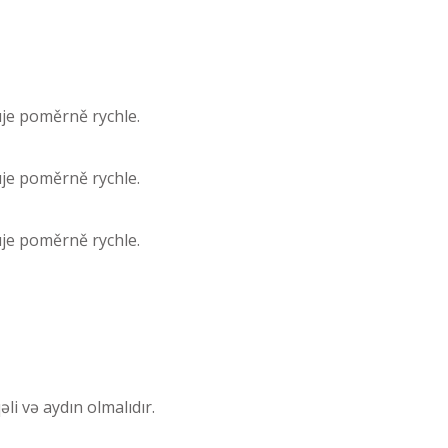
je poměrně rychle.
je poměrně rychle.
je poměrně rychle.
li və aydın olmalıdır.