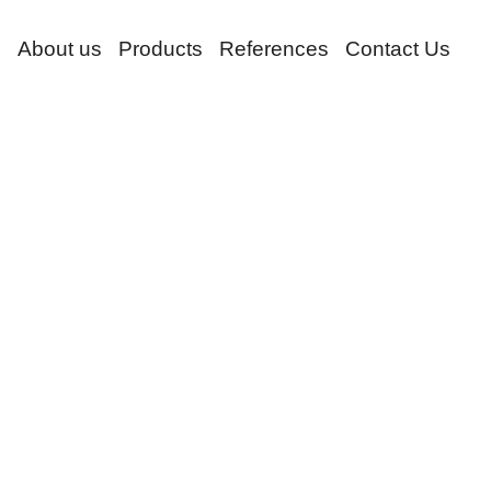
e
About us
Products
References
Contact Us