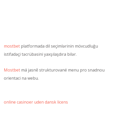
Herospin
Herospin Casino
Herospin casino
mostbet
platformada dil seçimlərinin mövcudluğu
istifadəçi təcrübəsini yaxşılaşdıra bilər.
Mostbet
má jasně strukturované menu pro snadnou
orientaci na webu.
online casinoer uden dansk licens