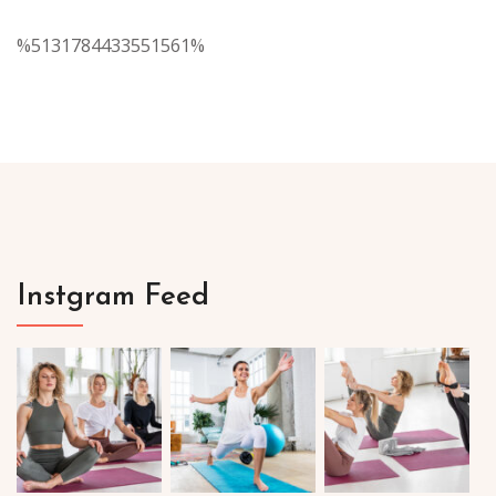
%5131784433551561%
Instgram Feed