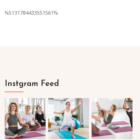
%5131784433551561%
Instgram Feed