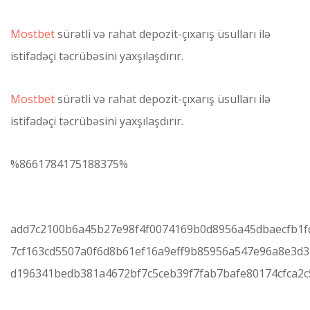
wildsino casino login
Mostbet
sürətli və rahat depozit-çıxarış üsulları ilə
istifadəçi təcrübəsini yaxşılaşdırır.
Mostbet
sürətli və rahat depozit-çıxarış üsulları ilə
istifadəçi təcrübəsini yaxşılaşdırır.
%8661784175188375%
add7c2100b6a45b27e98f4f0074169b0d8956a45dbaecfb1f
7cf163cd5507a0f6d8b61ef16a9eff9b85956a547e96a8e3d
d196341bedb381a4672bf7c5ceb39f7fab7bafe80174cfca2