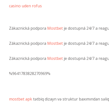
casino uden rofus
Zákaznická podpora
Mostbet
je dostupná 24/7 a reagu
Zákaznická podpora
Mostbet
je dostupná 24/7 a reagu
Zákaznická podpora
Mostbet
je dostupná 24/7 a reagu
%9641783828270969%
rajbet casino
мелбет
1xbet
valor casino
valor casino
alvynn
1red
alvynn
alvynn
alvynn
alvynn
alvynn
alvynn
alvynn
mostbet apk
tətbiq dizayn və struktur baxımından səliqə