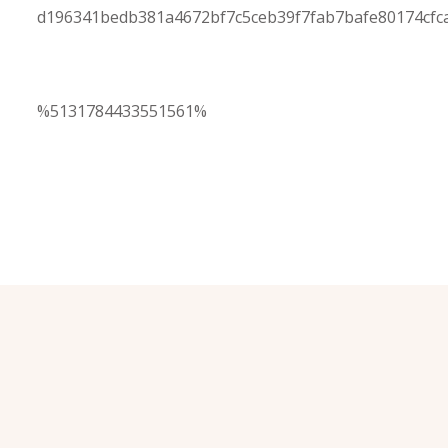
d196341bedb381a4672bf7c5ceb39f7fab7bafe80174cfc
%5131784433551561%