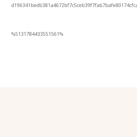
d196341bedb381a4672bf7c5ceb39f7fab7bafe80174cfc
%5131784433551561%