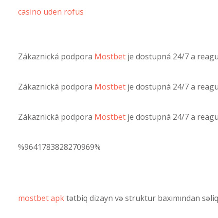
casino uden rofus
Zákaznická podpora
Mostbet
je dostupná 24/7 a reagu
Zákaznická podpora
Mostbet
je dostupná 24/7 a reagu
Zákaznická podpora
Mostbet
je dostupná 24/7 a reagu
%9641783828270969%
rajbet casino
мелбет
1xbet
valor casino
valor casino
alvynn
1red
alvynn
alvynn
alvynn
alvynn
alvynn
alvynn
alvynn
mostbet apk
tətbiq dizayn və struktur baxımından səliqə