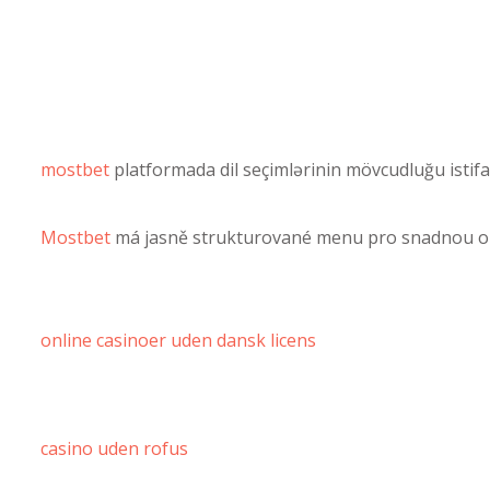
Herospin
Herospin Casino
Herospin casino
mostbet
platformada dil seçimlərinin mövcudluğu istifad
Mostbet
má jasně strukturované menu pro snadnou or
online casinoer uden dansk licens
Herospin login
Herospin
Herospin
Herospin casino
Dexsport
https://reybetsoficial.com
Roletto Official
casino uden rofus