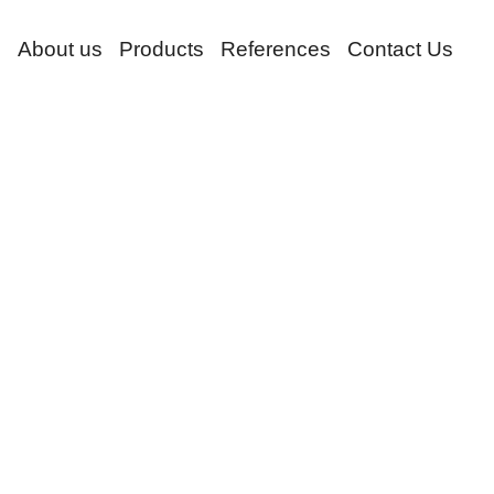
e
About us
Products
References
Contact Us