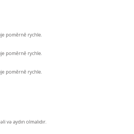
je poměrně rychle.
je poměrně rychle.
je poměrně rychle.
li və aydın olmalıdır.