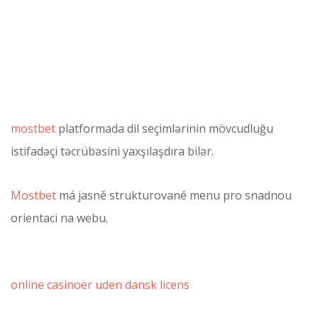
Herospin
Herospin Casino
Herospin casino
mostbet
platformada dil seçimlərinin mövcudluğu
istifadəçi təcrübəsini yaxşılaşdıra bilər.
Mostbet
má jasně strukturované menu pro snadnou
orientaci na webu.
online casinoer uden dansk licens