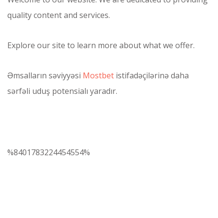
quality content and services.
Explore our site to learn more about what we offer.
Əmsalların səviyyəsi
Mostbet
istifadəçilərinə daha
sərfəli uduş potensialı yaradır.
crazy time live casino
winorio casino
winorio casino
winorio casino
%8401783224454554%
moonwin
boostwinuz.com
moonwin
azboostwin.com
Herospin Australia
Herospin casino
Herospin Casino
fat fruit
Herospin ελλάδα