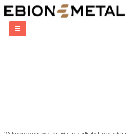
Welcome to our website. We are dedicated to providing