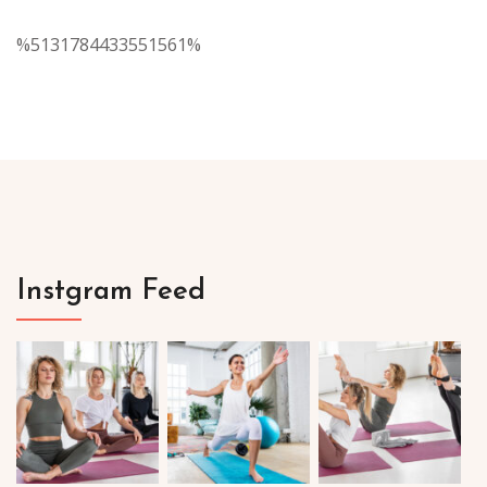
%5131784433551561%
Instgram Feed