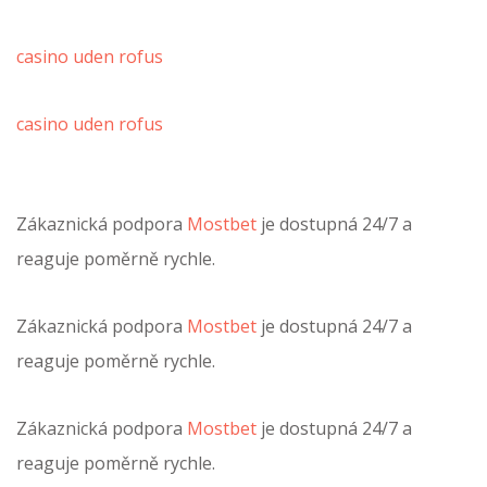
Herospin login
Herospin
Herospin
Herospin casino
Dexsport
https://reybetsoficial.com
Roletto Official
casino uden rofus
casino uden rofus
Zákaznická podpora
Mostbet
je dostupná 24/7 a
reaguje poměrně rychle.
Zákaznická podpora
Mostbet
je dostupná 24/7 a
reaguje poměrně rychle.
Zákaznická podpora
Mostbet
je dostupná 24/7 a
reaguje poměrně rychle.