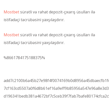
wildsino casino login
Mostbet
sürətli və rahat depozit-çıxarış üsulları ilə
istifadəçi təcrübəsini yaxşılaşdırır.
Mostbet
sürətli və rahat depozit-çıxarış üsulları ilə
istifadəçi təcrübəsini yaxşılaşdırır.
%8661784175188375%
add7c2100b6a45b27e98f4f0074169b0d8956a45dbaecfb1f
7cf163cd5507a0f6d8b61ef16a9eff9b85956a547e96a8e3d
d196341bedb381a4672bf7c5ceb39f7fab7bafe80174cfca2