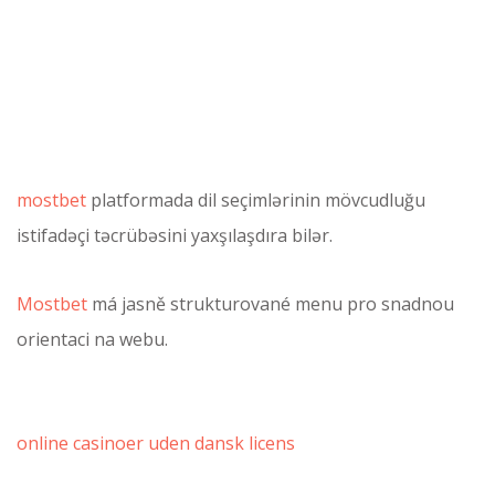
Herospin
Herospin Casino
Herospin casino
mostbet
platformada dil seçimlərinin mövcudluğu
istifadəçi təcrübəsini yaxşılaşdıra bilər.
Mostbet
má jasně strukturované menu pro snadnou
orientaci na webu.
online casinoer uden dansk licens