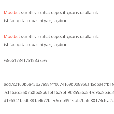
wildsino casino login
Mostbet
sürətli və rahat depozit-çıxarış üsulları ilə
istifadəçi təcrübəsini yaxşılaşdırır.
Mostbet
sürətli və rahat depozit-çıxarış üsulları ilə
istifadəçi təcrübəsini yaxşılaşdırır.
%8661784175188375%
add7c2100b6a45b27e98f4f0074169b0d8956a45dbaecfb1f
7cf163cd5507a0f6d8b61ef16a9eff9b85956a547e96a8e3d
d196341bedb381a4672bf7c5ceb39f7fab7bafe80174cfca2