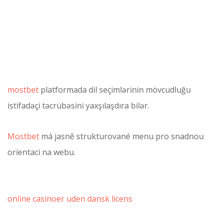
Herospin
Herospin Casino
Herospin casino
mostbet
platformada dil seçimlərinin mövcudluğu
istifadəçi təcrübəsini yaxşılaşdıra bilər.
Mostbet
má jasně strukturované menu pro snadnou
orientaci na webu.
online casinoer uden dansk licens