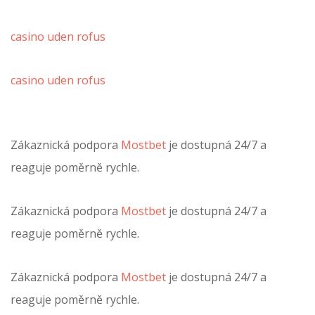
Herospin login
Herospin
Herospin
Herospin casino
Dexsport
https://reybetsoficial.com
Roletto Official
casino uden rofus
casino uden rofus
Zákaznická podpora
Mostbet
je dostupná 24/7 a
reaguje poměrně rychle.
Zákaznická podpora
Mostbet
je dostupná 24/7 a
reaguje poměrně rychle.
Zákaznická podpora
Mostbet
je dostupná 24/7 a
reaguje poměrně rychle.