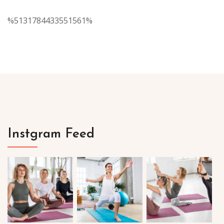
%5131784433551561%
Instgram Feed