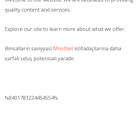
quality content and services.
Explore our site to learn more about what we offer.
Əmsalların səviyyəsi
Mostbet
istifadəçilərinə daha
sərfəli uduş potensialı yaradır.
crazy time live casino
winorio casino
winorio casino
winorio casino
%8401783224454554%
moonwin
boostwinuz.com
moonwin
azboostwin.com
Herospin Australia
Herospin casino
Herospin Casino
fat fruit
Herospin ελλάδα