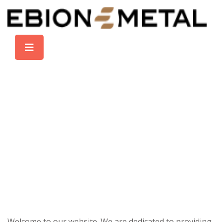
Welcome to our website. We are dedicated to providing