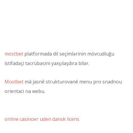
Herospin
Herospin Casino
Herospin casino
mostbet
platformada dil seçimlərinin mövcudluğu
istifadəçi təcrübəsini yaxşılaşdıra bilər.
Mostbet
má jasně strukturované menu pro snadnou
orientaci na webu.
online casinoer uden dansk licens