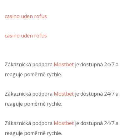
Herospin login
Herospin
Herospin
Herospin casino
Dexsport
https://reybetsoficial.com
Roletto Official
casino uden rofus
casino uden rofus
Zákaznická podpora
Mostbet
je dostupná 24/7 a
reaguje poměrně rychle.
Zákaznická podpora
Mostbet
je dostupná 24/7 a
reaguje poměrně rychle.
Zákaznická podpora
Mostbet
je dostupná 24/7 a
reaguje poměrně rychle.