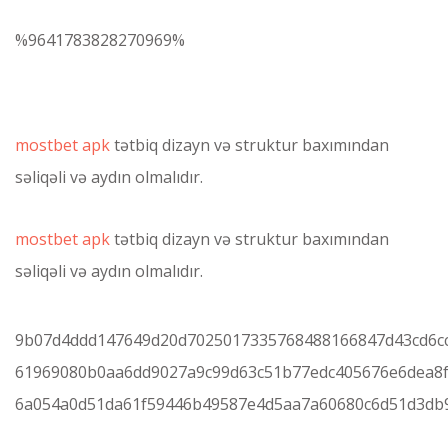
%9641783828270969%
rajbet casino
мелбет
1xbet
valor casino
valor casino
alvynn
1red
alvynn
alvynn
alvynn
alvynn
alvynn
alvynn
alvynn
mostbet apk
tətbiq dizayn və struktur baxımından
səliqəli və aydın olmalıdır.
mostbet apk
tətbiq dizayn və struktur baxımından
səliqəli və aydın olmalıdır.
alvynn
alvynn
alvynn
wildsino casino france
1xbet kz
wildsino login
wildsino casino online
9b07d4ddd147649d20d7025017335768488166847d43cd6cc
61969080b0aa6dd9027a9c99d63c51b77edc405676e6dea8
6a054a0d51da61f59446b49587e4d5aa7a60680c6d51d3db