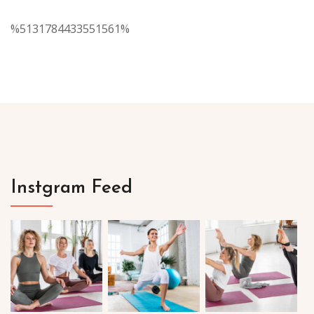
%5131784433551561%
Instgram Feed