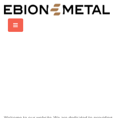
Welcome to our website. We are dedicated to providing