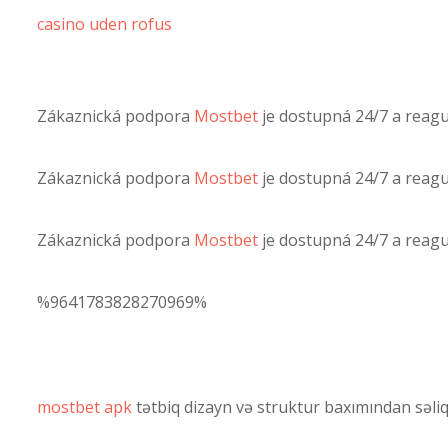
casino uden rofus
Zákaznická podpora
Mostbet
je dostupná 24/7 a reagu
Zákaznická podpora
Mostbet
je dostupná 24/7 a reagu
Zákaznická podpora
Mostbet
je dostupná 24/7 a reagu
%9641783828270969%
rajbet casino
мелбет
1xbet
valor casino
valor casino
alvynn
1red
alvynn
alvynn
alvynn
alvynn
alvynn
alvynn
alvynn
mostbet apk
tətbiq dizayn və struktur baxımından səliqə