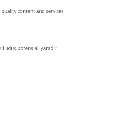
quality content and services.
li uduş potensialı yaradır.