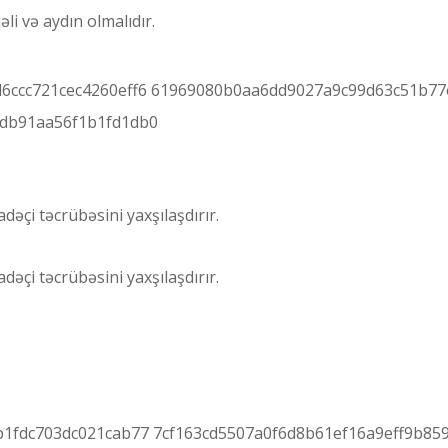
li və aydın olmalıdır.
6ccc721cec4260eff6 61969080b0aa6dd9027a9c99d63c51b7
db91aa56f1b1fd1db0
fadəçi təcrübəsini yaxşılaşdırır.
fadəçi təcrübəsini yaxşılaşdırır.
1fdc703dc021cab77 7cf163cd5507a0f6d8b61ef16a9eff9b8