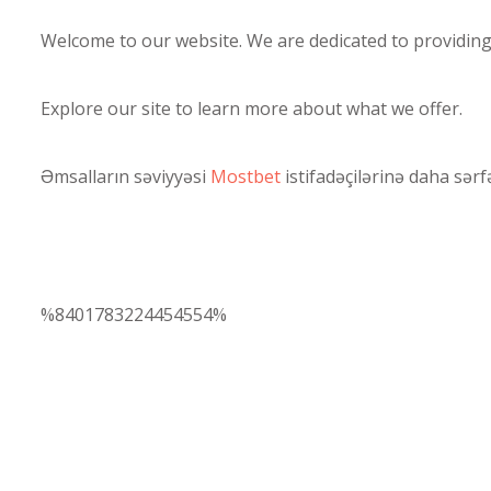
Welcome to our website. We are dedicated to providing 
Explore our site to learn more about what we offer.
Əmsalların səviyyəsi
Mostbet
istifadəçilərinə daha sərfə
crazy time live casino
winorio casino
winorio casino
winorio casino
%8401783224454554%
moonwin
boostwinuz.com
moonwin
azboostwin.com
Herospin Australia
Herospin casino
Herospin Casino
fat fruit
Herospin ελλάδα