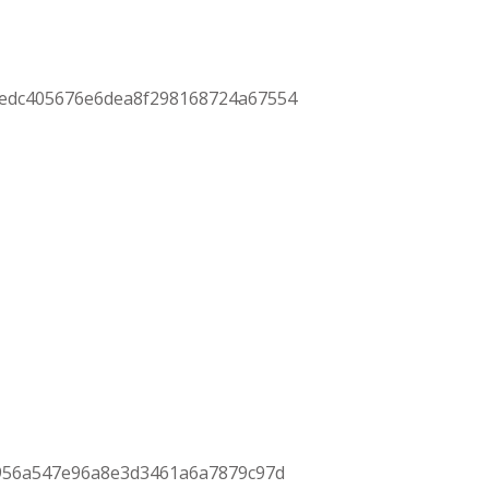
7edc405676e6dea8f298168724a67554
5956a547e96a8e3d3461a6a7879c97d