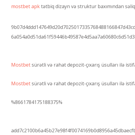
mostbet apk
tətbiq dizayn və struktur baxımından səliqə
alvynn
alvynn
alvynn
wildsino casino france
1xbet kz
wildsino login
wildsino casino online
9b07d4ddd147649d20d7025017335768488166847d43cd
6a054a0d51da61f59446b49587e4d5aa7a60680c6d51d3
wildsino casino login
Mostbet
sürətli və rahat depozit-çıxarış üsulları ilə isti
Mostbet
sürətli və rahat depozit-çıxarış üsulları ilə isti
%8661784175188375%
add7c2100b6a45b27e98f4f0074169b0d8956a45dbaecfb