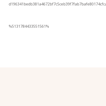
d196341bedb381a4672bf7c5ceb39f7fab7bafe80174cfc
%5131784433551561%