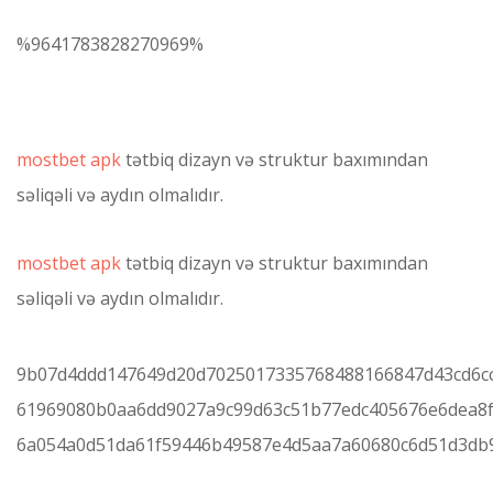
%9641783828270969%
rajbet casino
мелбет
1xbet
valor casino
valor casino
alvynn
1red
alvynn
alvynn
alvynn
alvynn
alvynn
alvynn
alvynn
mostbet apk
tətbiq dizayn və struktur baxımından
səliqəli və aydın olmalıdır.
mostbet apk
tətbiq dizayn və struktur baxımından
səliqəli və aydın olmalıdır.
alvynn
alvynn
alvynn
wildsino casino france
1xbet kz
wildsino login
wildsino casino online
9b07d4ddd147649d20d7025017335768488166847d43cd6cc
61969080b0aa6dd9027a9c99d63c51b77edc405676e6dea8
6a054a0d51da61f59446b49587e4d5aa7a60680c6d51d3db