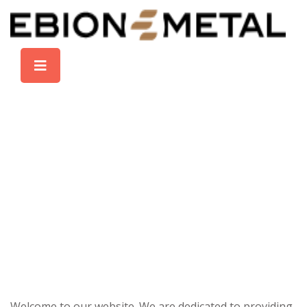
Welcome to our website. We are dedicated to providing