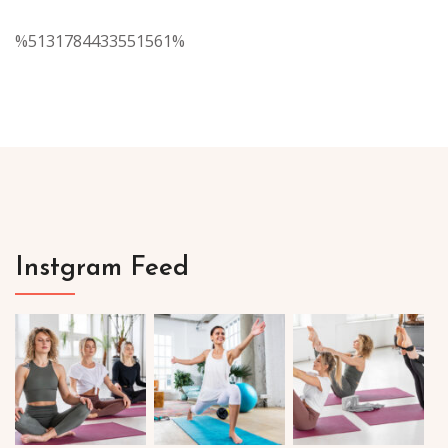
%5131784433551561%
Instgram Feed